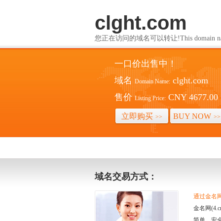
clght.com
您正在访问的域名可以转让!This domain name i
一口价出售中！
域名
clght.com
Domain Name:
售价
CNY 4677.00
Listing Price:
立即购买
BUY NOW
>>
>>
域名交易方式：
通过金名网(
金名网(4
简单、安