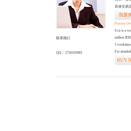
具体交易
我要
Process Ov
4.cn is a w
million RMB
联系我们
5 workdays
For detaile
QQ：2726103981
BUY 