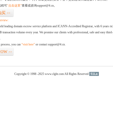
流程可
“点击这里”
查看或咨询support@4.cn。
购买
>>
erview:
orld leading domain escrow service platform and ICANN-Accredited Registrar, with 6 years ri
 transaction volume every year. We promise our clients with professional, safe and easy third-
.
d process, you can
“visit here”
or contact support@4.cn.
NOW
>>
Copyright © 1998 -2025 www.clght.com All Rights Reserved
51La